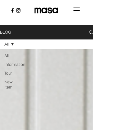
BLOG
All
All
Information
Tour
New
Item