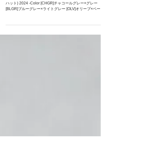
New Item
Axxe Classic Tulip Hat 2024 入荷
Axxe Classic Tulip Hat (アックスクラシックチューリップ
ハット) 2024 -Color [CHGR]チャコールグレー×グレー
[BLGR]ブルーグレー×ライトグレー [OLV]オリーブ×ベージ
ュ [PKBG]ピンクベージュ×ライトベージュ...