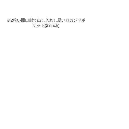
※2拾い開口部で出し入れし易いセカンドポ
ケット(22inch)