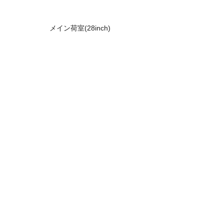
メイン荷室(28inch)
5.バックパックやアウターなどを吊り下げ可
能な便利なストラップ(28インチのみ)
置き場に困りがちなアイテムをキャリー吊り下げひ
とまとめにできてしまいます。