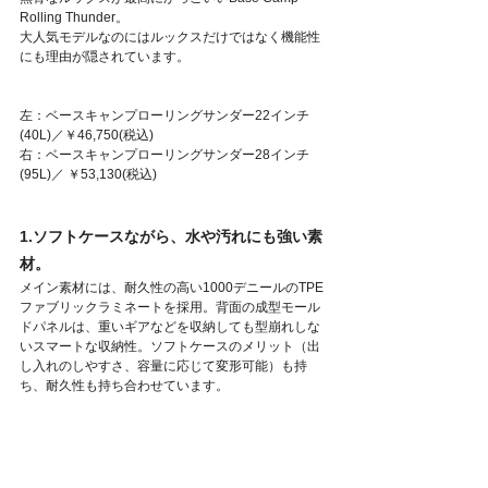
Rolling Thunder。
大人気モデルなのにはルックスだけではなく機能性
にも理由が隠されています。
左：ベースキャンプローリングサンダー22インチ
(40L)／￥46,750(税込)
右：ベースキャンプローリングサンダー28インチ
(95L)／ ￥53,130(税込)
1.ソフトケースながら、水や汚れにも強い素
材。
メイン素材には、耐久性の高い1000デニールのTPE
ファブリックラミネートを採用。背面の成型モール
ドパネルは、重いギアなどを収納しても型崩れしな
いスマートな収納性。ソフトケースのメリット（出
し入れのしやすさ、容量に応じて変形可能）も持
ち、耐久性も持ち合わせています。